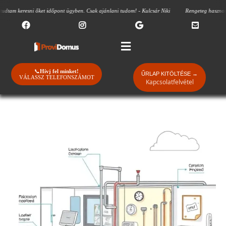
keresni őket időpont ügyben. Csak ajánlani tudom! - Kulcsár Niki
Rengeteg hasznos tanáccsa
📞
Hívj fel minket!
ŰRLAP KITÖLTÉSE →
VÁLASSZ TELEFONSZÁMOT
Kapcsolatfelvétel