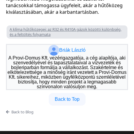
tanácsokkal támogassa ügyfeleit, akár a hűtőközeg
kiválasztásában, akár a karbantartásban.
A klíma hűtőközegei: az R32 és R410A gázok közötti különbség,
és a feltöltés folyamata
Briák László
A Provi-Domus Kft. vezérigazgatója, a cég alapítója, aki
szenvedélyével és tapasztalataival a vízvezeték és
bojleriparban formálja a vállalkozást. Szakértelme és
elkötelezettsége a minőség iránt vezetett a Provi-Domus
Kft. sikereihez, miközben ügyfélközpontú szemléletével
biztosítja, hogy minden projekt a legmagasabb
színvonalon valósuljon meg.
Back to Top
Back to Blog