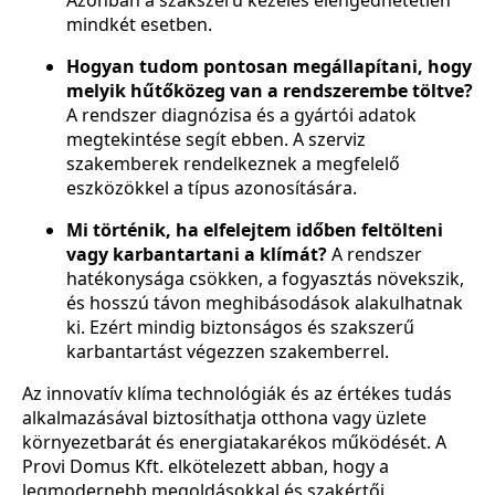
mindkét esetben.
Hogyan tudom pontosan megállapítani, hogy
melyik hűtőközeg van a rendszerembe töltve?
A rendszer diagnózisa és a gyártói adatok
megtekintése segít ebben. A szerviz
szakemberek rendelkeznek a megfelelő
eszközökkel a típus azonosítására.
Mi történik, ha elfelejtem időben feltölteni
vagy karbantartani a klímát?
A rendszer
hatékonysága csökken, a fogyasztás növekszik,
és hosszú távon meghibásodások alakulhatnak
ki. Ezért mindig biztonságos és szakszerű
karbantartást végezzen szakemberrel.
Az innovatív klíma technológiák és az értékes tudás
alkalmazásával biztosíthatja otthona vagy üzlete
környezetbarát és energiatakarékos működését. A
Provi Domus Kft. elkötelezett abban, hogy a
legmodernebb megoldásokkal és szakértői