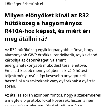
költséget érhetünk el.
Milyen előnyöket kínál az R32
hűtőközeg a hagyományos
R410A-hoz képest, és miért éri
meg átállni rá?
Az R32 hűtőközeg egyik legnagyobb előnye, hogy
alacsonyabb GWP értékkel rendelkezik, így kevésbé
károsítja az ózonréteget, valamint
energiahatékonyabb működést tesz lehetővé.
Emellett kisebb mennyiségben is kiváló hűtési
teljesítményt nyújt, így kevesebb anyagot kell
használni a szervizeknek vagy gyáraknak a gyártás
során.
Az átállás során azonban fontos, hogy a szakemberek
a megfelelő protokollokat kövessék, hiszen a nem
szakszerű kezelés veszélyeket rejt magában.