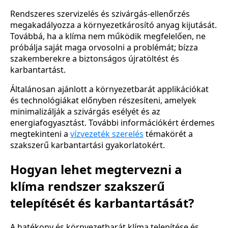
Rendszeres szervizelés és szivárgás-ellenőrzés
megakadályozza a környezetkárosító anyag kijutását.
Továbbá, ha a klíma nem működik megfelelően, ne
próbálja saját maga orvosolni a problémát; bízza
szakemberekre a biztonságos újratöltést és
karbantartást.
Általánosan ajánlott a környezetbarát applikációkat
és technológiákat előnyben részesíteni, amelyek
minimalizálják a szivárgás esélyét és az
energiafogyasztást. További információkért érdemes
megtekinteni a
vízvezeték szerelés
témakörét a
szakszerű karbantartási gyakorlatokért.
Hogyan lehet megtervezni a
klíma rendszer szakszerű
telepítését és karbantartását?
A hatékony és környezetbarát klíma telepítése és