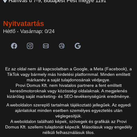
Hamvas u 7-9, Budapest Pest megye 1191
Nyitvatartás
Hétfő - Vasárnap: 0/24
Ez az oldal nem áll kapcsolatban a Google, a Meta (Facebook), a
TikTok vagy bármely más hirdetési platformmal. Minden említett
márkanév a saját tulajdonosának védjegye.
Provi Domus Kft. nem hivatalos partnere a fent említett
keresőmotoroknak vagy közösségi oldalaknak. A megjelenés
kizárólag saját marketing- és SEO-tevékenységünk eredménye.
A weboldalon szereplő tartalmak tájékoztató jellegűek. Az egyedi
ajánlatokat minden esetben személyes egyeztetés után
véglegesítjük.
A weboldalon található képek, szövegek és grafikák az Provi
Domus Kft. szellemi tulajdonát képezik. Másolásuk vagy engedély
nélküli felhasználásuk tilos.