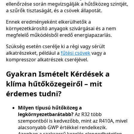
ellenőrzése során megvizsgálják a hűtőközeg szintjét,
a szűrők tisztaságát, és a csövek állapotát.
Ennek eredményeként elkerülhetők a
környezetkárosító anyagok szivárgásai és a nem
megfelelő működésből eredő energiapazarlás.
Szükség esetén cserélje ki a régi vagy sérült
alkatrészeket, például a
fűtési csövek
vagy a
kompresszor alkatrészek cseréjével.
Gyakran Ismételt Kérdések a
klíma hűtőközegeiről – mit
érdemes tudni?
Milyen típusú hűtőközeg a
legkörnyezetbarátabb?
Az R32 több
szempontból is kedvezőbb, mint az R410A, mivel
alacsonyabb GWP értékkel rendelkezik.
Azonban a szakszerű kezelés elengedhetetlen