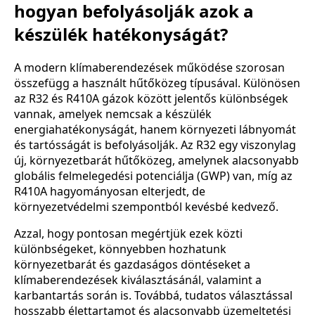
hogyan befolyásolják azok a
készülék hatékonyságát?
A modern klímaberendezések működése szorosan
összefügg a használt hűtőközeg típusával. Különösen
az R32 és R410A gázok között jelentős különbségek
vannak, amelyek nemcsak a készülék
energiahatékonyságát, hanem környezeti lábnyomát
és tartósságát is befolyásolják. Az R32 egy viszonylag
új, környezetbarát hűtőközeg, amelynek alacsonyabb
globális felmelegedési potenciálja (GWP) van, míg az
R410A hagyományosan elterjedt, de
környezetvédelmi szempontból kevésbé kedvező.
Azzal, hogy pontosan megértjük ezek közti
különbségeket, könnyebben hozhatunk
környezetbarát és gazdaságos döntéseket a
klímaberendezések kiválasztásánál, valamint a
karbantartás során is. Továbbá, tudatos választással
hosszabb élettartamot és alacsonyabb üzemeltetési