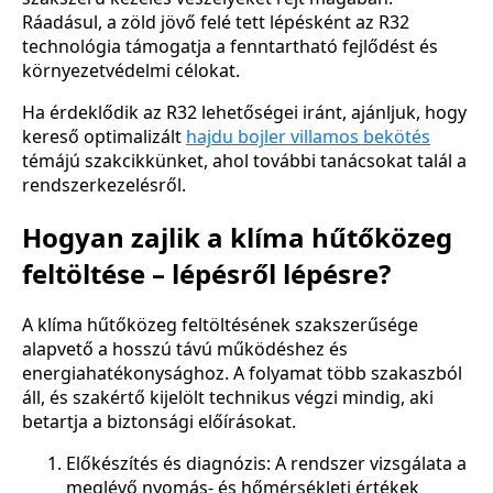
Ráadásul, a zöld jövő felé tett lépésként az R32
technológia támogatja a fenntartható fejlődést és
környezetvédelmi célokat.
Ha érdeklődik az R32 lehetőségei iránt, ajánljuk, hogy
kereső optimalizált
hajdu bojler villamos bekötés
témájú szakcikkünket, ahol további tanácsokat talál a
rendszerkezelésről.
Hogyan zajlik a klíma hűtőközeg
feltöltése – lépésről lépésre?
A klíma hűtőközeg feltöltésének szakszerűsége
alapvető a hosszú távú működéshez és
energiahatékonysághoz. A folyamat több szakaszból
áll, és szakértő kijelölt technikus végzi mindig, aki
betartja a biztonsági előírásokat.
Előkészítés és diagnózis: A rendszer vizsgálata a
meglévő nyomás- és hőmérsékleti értékek