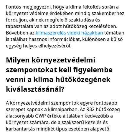
Fontos megjegyezni, hogy a klíma feltöltés során a
környezet védelme érdekében mindig szakemberhez
forduljon, akinek megfelelő szaktudása és
tapasztalata van az adott hűtőközeg kezelésében.
Bővebben az
klímaszerelés vidéki házakban
témában
is találhat hasznos információkat, különösen a külső
egység helyes elhelyezéséről.
Milyen környezetvédelmi
szempontokat kell figyelembe
venni a klíma hűtőközegének
kiválasztásánál?
A környezetvédelmi szempontok egyre fontosabb
szerepet kapnak a klímaiparban. Az R32 hűtőközeg
alacsonyabb GWP értéke általában kedvezőbb a
környezet számára, de a szakszerű kezelés és
karbantartás mindkét típus esetében alapvető.