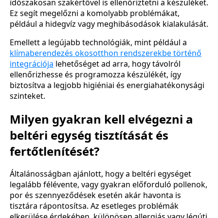
időszakosan szakértővel is ellenőriztetni a készüléket.
Ez segít megelőzni a komolyabb problémákat,
például a hidegvíz vagy meghibásodások kialakulását.
Emellett a legújabb technológiák, mint például a
klímaberendezés okosotthon rendszerekbe történő
integrációja
lehetőséget ad arra, hogy távolról
ellenőrizhesse és programozza készülékét, így
biztosítva a legjobb higiéniai és energiahatékonysági
szinteket.
Milyen gyakran kell elvégezni a
beltéri egység tisztítását és
fertőtlenítését?
Általánosságban ajánlott, hogy a beltéri egységet
legalább félévente, vagy gyakran előforduló pollenok,
por és szennyeződések esetén akár havonta is
tisztára rápontosítsa. Az esetleges problémák
elkerülése érdekében, különösen allergiás vagy légúti