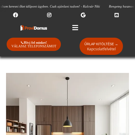
esni őket időpont ügyben. Csak ajánlani tudom! - Kulcsár Niki
Rengeteg hasznos tanáccsal 
📞
Hívj fel minket!
ŰRLAP KITÖLTÉSE →
VÁLASSZ TELEFONSZÁMOT
Kapcsolatfelvétel