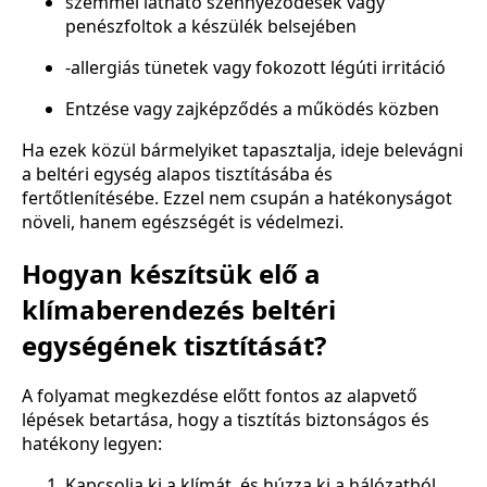
szemmel látható szennyeződések vagy
penészfoltok a készülék belsejében
-allergiás tünetek vagy fokozott légúti irritáció
Entzése vagy zajképződés a működés közben
Ha ezek közül bármelyiket tapasztalja, ideje belevágni
a beltéri egység alapos tisztításába és
fertőtlenítésébe. Ezzel nem csupán a hatékonyságot
növeli, hanem egészségét is védelmezi.
Hogyan készítsük elő a
klímaberendezés beltéri
egységének tisztítását?
A folyamat megkezdése előtt fontos az alapvető
lépések betartása, hogy a tisztítás biztonságos és
hatékony legyen:
Kapcsolja ki a klímát, és húzza ki a hálózatból.