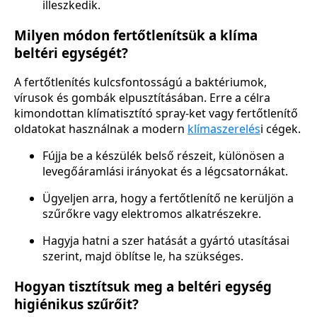
illeszkedik.
Milyen módon fertőtlenítsük a klíma
beltéri egységét?
A fertőtlenítés kulcsfontosságú a baktériumok,
vírusok és gombák elpusztításában. Erre a célra
kimondottan klímatisztító spray-ket vagy fertőtlenítő
oldatokat használnak a modern
klímaszerelés
i cégek.
Fújja be a készülék belső részeit, különösen a
levegőáramlási irányokat és a légcsatornákat.
Ügyeljen arra, hogy a fertőtlenítő ne kerüljön a
szűrőkre vagy elektromos alkatrészekre.
Hagyja hatni a szer hatását a gyártó utasításai
szerint, majd öblítse le, ha szükséges.
Hogyan tisztítsuk meg a beltéri egység
higiénikus szűrőit?