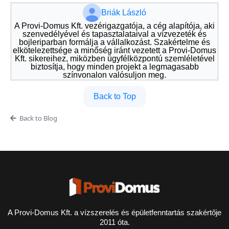
Briák László
A Provi-Domus Kft. vezérigazgatója, a cég alapítója, aki
szenvedélyével és tapasztalataival a vízvezeték és
bojleriparban formálja a vállalkozást. Szakértelme és
elkötelezettsége a minőség iránt vezetett a Provi-Domus
Kft. sikereihez, miközben ügyfélközpontú szemléletével
biztosítja, hogy minden projekt a legmagasabb
színvonalon valósuljon meg.
Back to Top
Back to Blog
A Provi-Domus Kft. a vízszerelés és épületfenntartás szakértője
2011 óta.