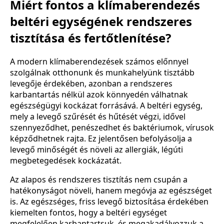
Miért fontos a klímaberendezés
beltéri egységének rendszeres
tisztítása és fertőtlenítése?
A modern klímaberendezések számos előnnyel
szolgálnak otthonunk és munkahelyünk tisztább
levegője érdekében, azonban a rendszeres
karbantartás nélkül azok könnyedén válhatnak
egészségügyi kockázat forrásává. A beltéri egység,
mely a levegő szűrését és hűtését végzi, idővel
szennyeződhet, penészedhet és baktériumok, vírusok
képződhetnek rajta. Ez jelentősen befolyásolja a
levegő minőségét és növeli az allergiák, légúti
megbetegedések kockázatát.
Az alapos és rendszeres tisztítás nem csupán a
hatékonyságot növeli, hanem megóvja az egészséget
is. Az egészséges, friss levegő biztosítása érdekében
kiemelten fontos, hogy a beltéri egységet
megfelelően karbantartsuk, és megakadályozzuk a