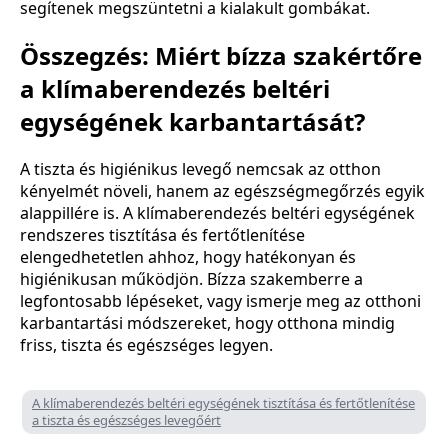
segítenek megszüntetni a kialakult gombákat.
Összegzés: Miért bízza szakértőre
a klímaberendezés beltéri
egységének karbantartását?
A tiszta és higiénikus levegő nemcsak az otthon
kényelmét növeli, hanem az egészségmegőrzés egyik
alappillére is. A klímaberendezés beltéri egységének
rendszeres tisztítása és fertőtlenítése
elengedhetetlen ahhoz, hogy hatékonyan és
higiénikusan működjön. Bízza szakemberre a
legfontosabb lépéseket, vagy ismerje meg az otthoni
karbantartási módszereket, hogy otthona mindig
friss, tiszta és egészséges legyen.
A klímaberendezés beltéri egységének tisztítása és fertőtlenítése
a tiszta és egészséges levegőért