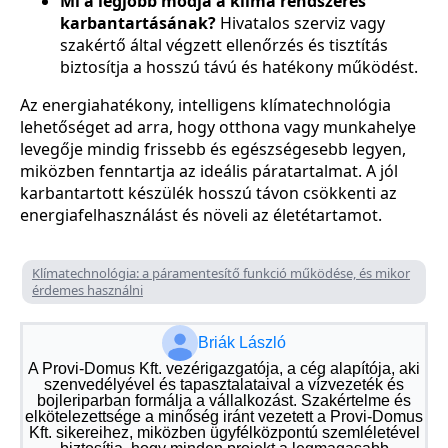
Mi a legjobb módja a klíma rendszeres
karbantartásának?
Hivatalos szerviz vagy
szakértő által végzett ellenőrzés és tisztítás
biztosítja a hosszú távú és hatékony működést.
Az energiahatékony, intelligens klímatechnológia
lehetőséget ad arra, hogy otthona vagy munkahelye
levegője mindig frissebb és egészségesebb legyen,
miközben fenntartja az ideális páratartalmat. A jól
karbantartott készülék hosszú távon csökkenti az
energiafelhasználást és növeli az életétartamot.
Klímatechnológia: a páramentesítő funkció működése, és mikor
érdemes használni
Briák László
A Provi-Domus Kft. vezérigazgatója, a cég alapítója, aki
szenvedélyével és tapasztalataival a vízvezeték és
bojleriparban formálja a vállalkozást. Szakértelme és
elkötelezettsége a minőség iránt vezetett a Provi-Domus
Kft. sikereihez, miközben ügyfélközpontú szemléletével