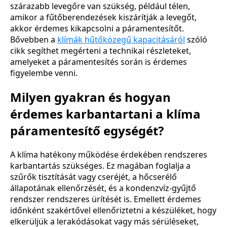
szárazabb levegőre van szükség, például télen,
amikor a fűtőberendezések kiszárítják a levegőt,
akkor érdemes kikapcsolni a páramentesítőt.
Bővebben a
klímák hűtőközegű kapacitásáról
szóló
cikk segíthet megérteni a technikai részleteket,
amelyeket a páramentesítés során is érdemes
figyelembe venni.
Milyen gyakran és hogyan
érdemes karbantartani a klíma
páramentesítő egységét?
A klíma hatékony működése érdekében rendszeres
karbantartás szükséges. Ez magában foglalja a
szűrők tisztítását vagy cseréjét, a hőcserélő
állapotának ellenőrzését, és a kondenzvíz-gyűjtő
rendszer rendszeres ürítését is. Emellett érdemes
időnként szakértővel ellenőriztetni a készüléket, hogy
elkerüljük a lerakódásokat vagy más sérüléseket,