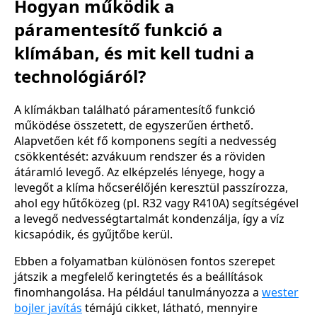
Hogyan működik a
páramentesítő funkció a
klímában, és mit kell tudni a
technológiáról?
A klímákban található páramentesítő funkció
működése összetett, de egyszerűen érthető.
Alapvetően két fő komponens segíti a nedvesség
csökkentését: azvákuum rendszer és a röviden
átáramló levegő. Az elképzelés lényege, hogy a
levegőt a klíma hőcserélőjén keresztül passzírozza,
ahol egy hűtőközeg (pl. R32 vagy R410A) segítségével
a levegő nedvességtartalmát kondenzálja, így a víz
kicsapódik, és gyűjtőbe kerül.
Ebben a folyamatban különösen fontos szerepet
játszik a megfelelő keringtetés és a beállítások
finomhangolása. Ha például tanulmányozza a
wester
bojler javítás
témájú cikket, látható, mennyire