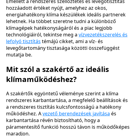
Emellett a rendszeres szellőztetés és levegőtisztítás
hozzáadott értéket nyújt, amelyhez az okos,
energiahatékony klíma készülékek ideális partnerek
lehetnek. Ha többet szeretne tudni a különböző
klímagépek hatékonyságáról és a piac legjobb
technológiáiról, tekintse meg a
vízvezetékszerelés és
lefolyó tisztítás
témájú cikket, ami a víz- és
levegőtartomány tisztasága közötti összefüggést
mutatja be.
Mit szól a szakértő az ideális
klímaműködéshez?
A szakértők egyöntetű véleménye szerint a klíma
rendszeres karbantartása, a megfelelő beállítások és
a rendszeres tisztítás kulcsfontosságú a hatékony
működéshez. A
vezető berendezések javítása
és
karbantartása révén biztosítható, hogy a
páramentesítő funkció hosszú távon is működőképes
maradjon.