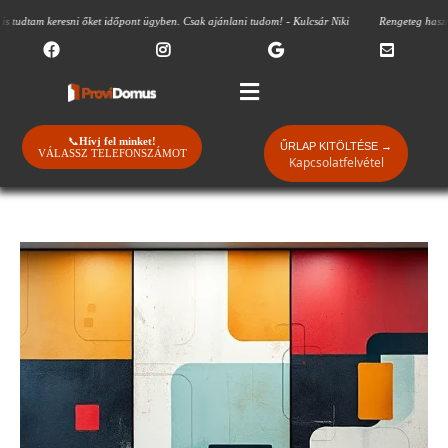
m keresni őket időpont ügyben. Csak ajánlani tudom! - Kulcsár Niki
Rengeteg hasznos tanác
📞
Hívj fel minket!
ŰRLAP KITÖLTÉSE →
VÁLASSZ TELEFONSZÁMOT
Kapcsolatfelvétel