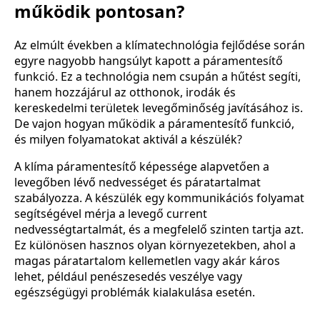
működik pontosan?
Az elmúlt években a klímatechnológia fejlődése során
egyre nagyobb hangsúlyt kapott a páramentesítő
funkció. Ez a technológia nem csupán a hűtést segíti,
hanem hozzájárul az otthonok, irodák és
kereskedelmi területek levegőminőség javításához is.
De vajon hogyan működik a páramentesítő funkció,
és milyen folyamatokat aktivál a készülék?
A klíma páramentesítő képessége alapvetően a
levegőben lévő nedvességet és páratartalmat
szabályozza. A készülék egy kommunikációs folyamat
segítségével mérja a levegő current
nedvességtartalmát, és a megfelelő szinten tartja azt.
Ez különösen hasznos olyan környezetekben, ahol a
magas páratartalom kellemetlen vagy akár káros
lehet, például penészesedés veszélye vagy
egészségügyi problémák kialakulása esetén.