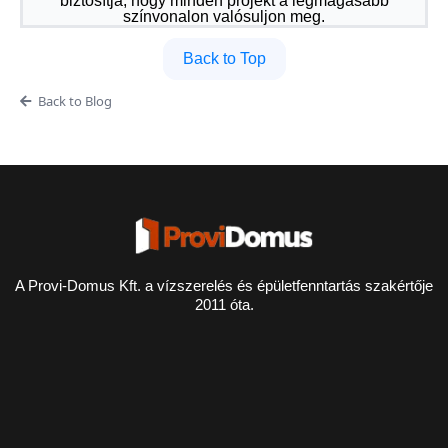
biztosítja, hogy minden projekt a legmagasabb
színvonalon valósuljon meg.
Back to Top
Back to Blog
A Provi-Domus Kft. a vízszerelés és épületfenntartás szakértője
2011 óta.