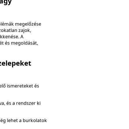
vagy
roblémák megelőzése
zokatlan zajok,
ökkenése. A
sét és megoldását,
zelepeket
elő ismereteket és
a, és a rendszer ki
ég lehet a burkolatok