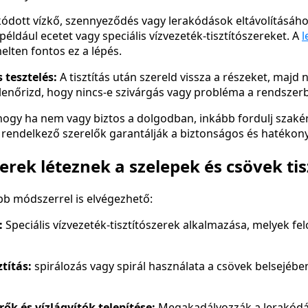
kódott vízkő, szennyeződés vagy lerakódások eltávolításáho
 például ecetet vagy speciális vízvezeték-tisztítószereket. A
l
lten fontos ez a lépés.
 tesztelés:
A tisztítás után szereld vissza a részeket, majd ny
ellenőrizd, hogy nincs-e szivárgás vagy probléma a rendszer
hogy ha nem vagy biztos a dolgodban, inkább fordulj szaké
 rendelkező szerelők garantálják a biztonságos és hatéko
rek léteznek a szelepek és csövek tis
öbb módszerrel is elvégezhető:
:
Speciális vízvezeték-tisztítószerek alkalmazása, melyek fel
títás:
spirálozás vagy spirál használata a csövek belsejéb
ők és vízlágyítók telepítése:
Megakadályozzák a lerakódás