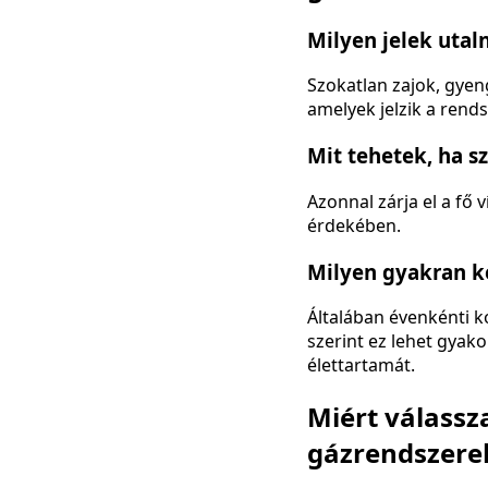
Milyen jelek utaln
Szokatlan zajok, gyen
amelyek jelzik a rend
Mit tehetek, ha sz
Azonnal zárja el a fő 
érdekében.
Milyen gyakran kel
Általában évenkénti ko
szerint ez lehet gyak
élettartamát.
Miért válassza
gázrendszere