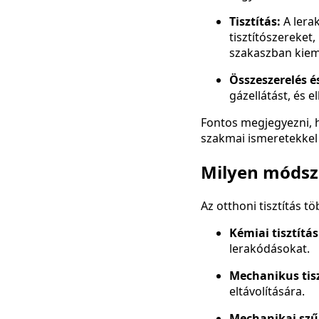
Tisztítás:
A lera
tisztítószereket,
szakaszban kieme
Összeszerelés és
gázellátást, és 
Fontos megjegyezni, 
szakmai ismeretekkel
Milyen módsze
Az otthoni tisztítás t
Kémiai tisztítás
lerakódásokat.
Mechanikus tisz
eltávolítására.
Mechanikai szűr