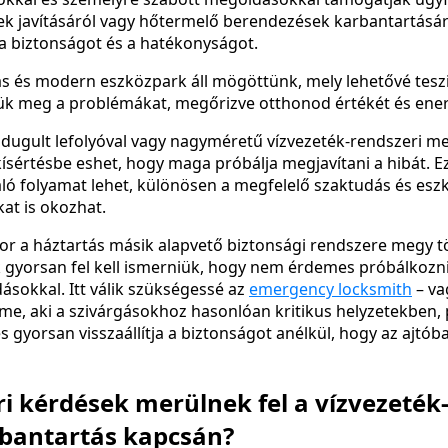
epek javításáról vagy hőtermelő berendezések karbantartásáró
a biztonságot és a hatékonyságot.
ás és modern eszközpark áll mögöttünk, mely lehetővé tesz
k meg a problémákat, megőrizve otthonod értékét és ener
ldugult lefolyóval vagy nagyméretű vízvezeték-rendszeri 
ísértésbe eshet, hogy maga próbálja megjavítani a hibát. 
áló folyamat lehet, különösen a megfelelő szaktudás és esz
at is okozhat.
r a háztartás másik alapvető biztonsági rendszere megy t
gyorsan fel kell ismerniük, hogy nem érdemes próbálkozniu
sokkal. Itt válik szükségessé az
emergency locksmith
– va
lme, aki a szivárgásokhoz hasonlóan kritikus helyzetekben, 
s gyorsan visszaállítja a biztonságot anélkül, hogy az ajtób
i kérdések merülnek fel a vízvezeték-
bantartás kapcsán?