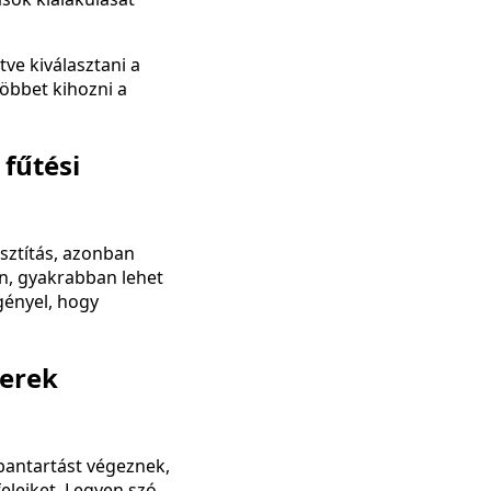
ve kiválasztani a
öbbet kihozni a
 fűtési
isztítás, azonban
n, gyakrabban lehet
gényel, hogy
zerek
bantartást végeznek,
leiket. Legyen szó