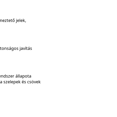
eztető jelek,
ztonságos javítás
rendszer állapota
 a szelepek és csövek