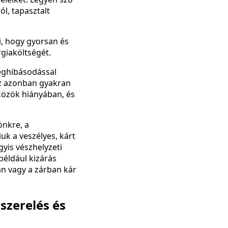
l, tapasztalt
i, hogy gyorsan és
giaköltségét.
meghibásodással
Ez azonban gyakran
közök hiányában, és
önkre, a
k a veszélyes, kárt
gyis vészhelyzeti
például kizárás
an vagy a zárban kár
szerelés és