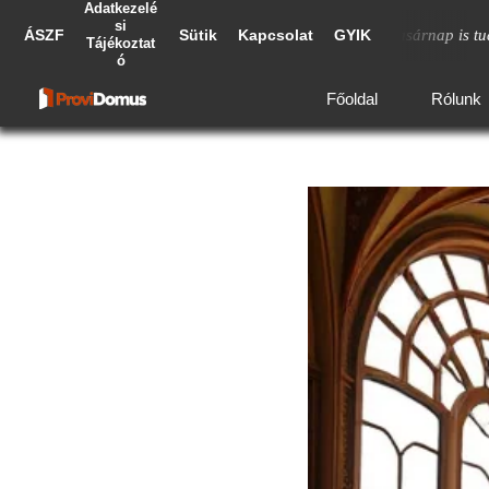
Adatkezelé
si
almas, pontos és precíz munkát végeztek. Vasárnap is tudtam keresni ő
ÁSZF
Sütik
Kapcsolat
GYIK
Tájékoztat
ó
Főoldal
Rólunk