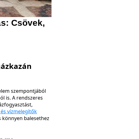
ás: Csövek,
 gázkazán
nyelem szempontjából
l is. A rendszeres
ázfogyasztást,
és vízmelegítők
s könnyen balesethez