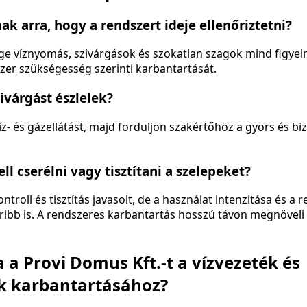
ak arra, hogy a rendszert ideje ellenőriztetni?
ge víznyomás, szivárgások és szokatlan szagok mind figyelm
szer szükségesség szerinti karbantartását.
ivárgást észlelek?
víz- és gázellátást, majd forduljon szakértőhöz a gyors és bi
l cserélni vagy tisztítani a szelepeket?
ntroll és tisztítás javasolt, de a használat intenzitása és a 
oribb is. A rendszeres karbantartás hosszú távon megnöveli
 a Provi Domus Kft.-t a vízvezeték és
k karbantartásához?