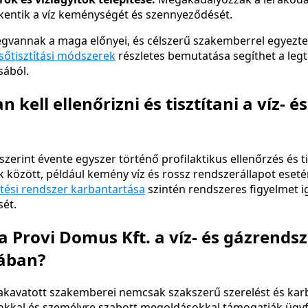
kentik a víz keménységét és szennyeződését.
vannak a maga előnyei, és célszerű szakemberrel egyeztet
sőtisztítási módszerek
részletes bemutatása segíthet a legt
sából.
 kell ellenőrizni és tisztítani a víz- és
szerint évente egyszer történő profilaktikus ellenőrzés és t
között, például kemény víz és rossz rendszerállapot eseté
űtési rendszer karbantartása
szintén rendszeres figyelmet i
sét.
a Provi Domus Kft. a víz- és gázrends
ában?
zakavatott szakemberei nemcsak szakszerű szerelést és kar
kkal és személyre szabott megoldásokkal támogatják ügyfe