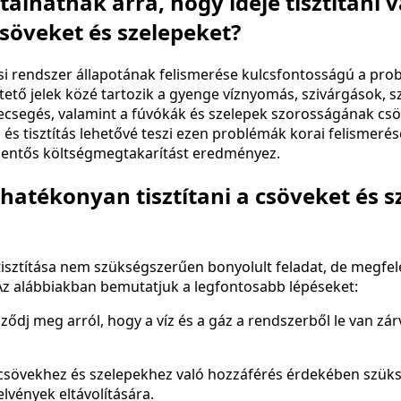
talhatnak arra, hogy ideje tisztítani 
csöveket és szelepeket?
tési rendszer állapotának felismerése kulcsfontosságú a p
ető jelek közé tartozik a gyenge víznyomás, szivárgások, s
ecsegés, valamint a fúvókák és szelepek szorosságának cs
 és tisztítás lehetővé teszi ezen problémák korai felismeré
lentős költségmegtakarítást eredményez.
hatékonyan tisztítani a csöveket és s
tisztítása nem szükségszerűen bonyolult feladat, de megfel
 Az alábbiakban bemutatjuk a legfontosabb lépéseket:
ődj meg arról, hogy a víz és a gáz a rendszerből le van zárv
csövekhez és szelepekhez való hozzáférés érdekében szüks
elvények eltávolítására.