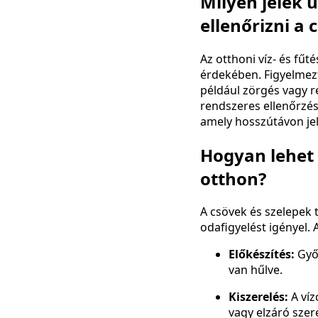
Milyen jelek u
ellenőrizni a 
Az otthoni víz- és fű
érdekében. Figyelmezt
például zörgés vagy r
rendszeres ellenőrzés
amely hosszútávon je
Hogyan lehet 
otthon?
A csövek és szelepek 
odafigyelést igényel.
Előkészítés:
Győz
van hűlve.
Kiszerelés:
A víz
vagy elzáró szer