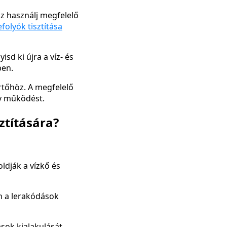
z használj megfelelő
efolyók tisztítása
isd ki újra a víz- és
ben.
rtőhöz. A megfelelő
ny működést.
ztítására?
oldják a vízkő és
en a lerakódások
ok kialakulását