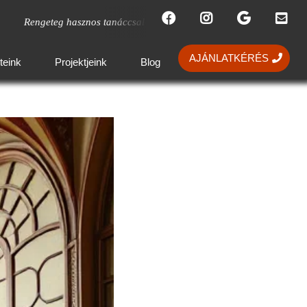
hasznos tanáccsal láttak el. Köszönöm, hogy megvalósították elképzelé
AJÁNLATKÉRÉS
teink
Projektjeink
Blog