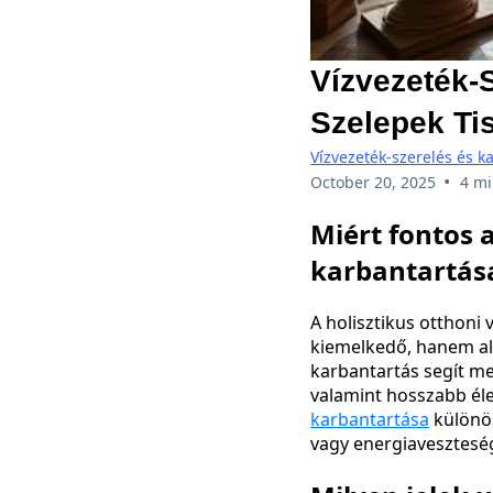
Vízvezeték-
Szelepek Tis
Vízvezeték-szerelés és k
•
October 20, 2025
4 mi
Miért fontos 
karbantartás
A holisztikus otthoni
kiemelkedő, hanem al
karbantartás segít me
valamint hosszabb éle
karbantartása
különös
vagy energiavesztesé