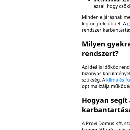
azzal, hogy csök
Minden eljárásnak meg
legmegfelelőbbet. A
c
rendszer karbantartá
Milyen gyakran
rendszert?
Az ideális időköz rend
bizonyos körülmények 
szükség. A
klíma és f
optimalizálja működé
Hogyan segít 
karbantartás
A Provi Domus Kft. s
hanem átfogó tanácso