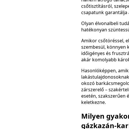
csőtisztításról, szel
csapatunk garantálja 
Olyan élvonalbeli tud
hatékonyan szüntessü
Amikor csőtöréssel, e
szembesül, könnyen k
időigényes és frusztr
akár komolyabb károk
Hasonlóképpen, amiko
lakástulajdonosoknak 
okozó barkácsmegoldá
zárszerelő – szakérte
esetén, szakszerűen é
keletkezne.
Milyen gyakor
gázkazán-kar