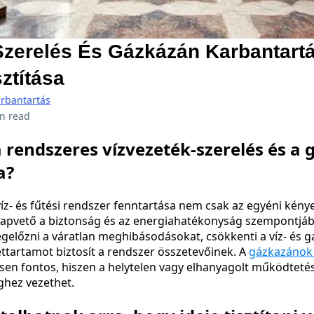
Szerelés És Gázkázán Karbantart
ztítása
arbantartás
n read
a rendszeres vízvezeték-szerelés és a
a?
 víz- és fűtési rendszer fenntartása nem csak az egyéni ké
apvető a biztonság és az energiahatékonyság szempontjábó
gelőzni a váratlan meghibásodásokat, csökkenti a víz- és g
ttartamot biztosít a rendszer összetevőinek. A
gázkazánok 
en fontos, hiszen a helytelen vagy elhanyagolt működteté
ghez vezethet.